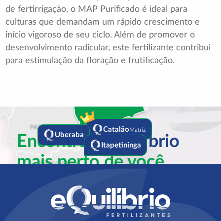
de fertirrigação, o MAP Purificado é ideal para
culturas que demandam um rápido crescimento e
início vigoroso de seu ciclo. Além de promover o
desenvolvimento radicular, este fertilizante contribui
para estimulação da floração e frutificação.
Catalão
Matriz
Encontre a
Equilíbrio
Uberaba
Itapetininga
mais perto de você
Falar com especialista