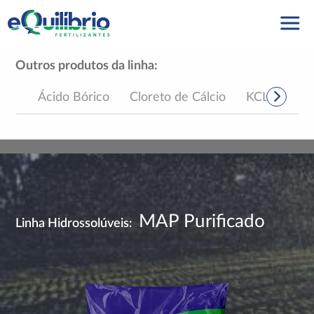
Outros produtos da linha:
Ácido Bórico
Cloreto de Cálcio
KCL Pó Bra
MAP Purificado
Linha Hidrossolúveis: