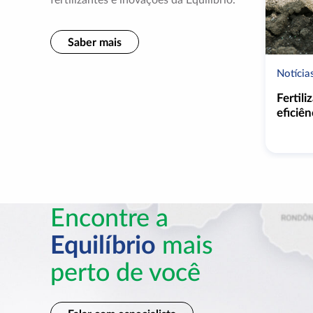
Saber mais
Notícia
Fertil
eficiê
Encontre a
Equilíbrio
mais
perto de você