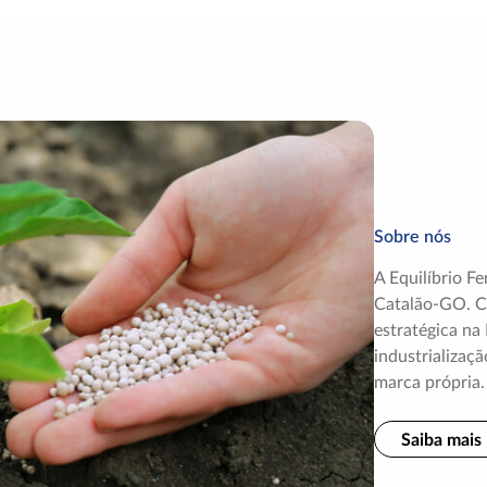
Sobre nós
A Equilíbrio F
Catalão-GO. C
estratégica na
industrializaç
marca própria
Saiba mais