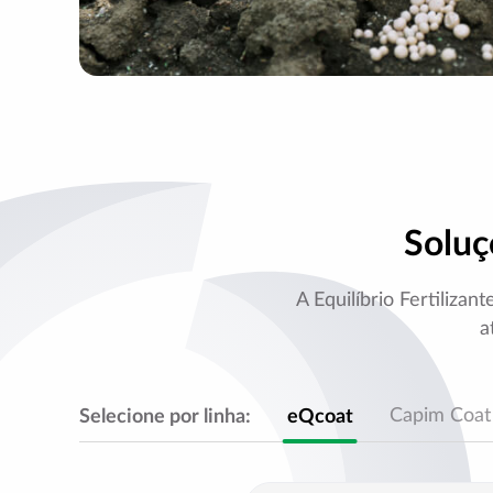
Soluç
A Equilíbrio Fertilizan
a
Selecione por linha:
eQcoat
Capim Coat