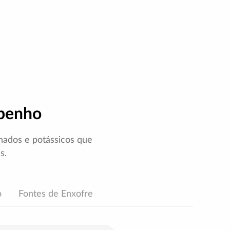
mpenho
genados e potássicos que
s.
o
Fontes de Enxofre