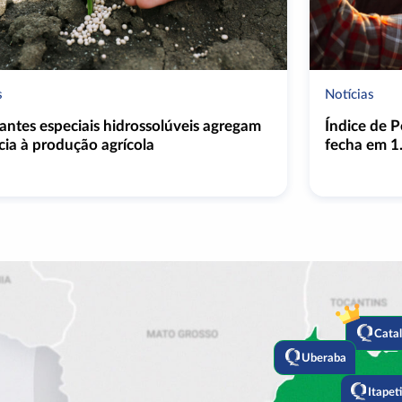
s
Notícias
izantes especiais hidrossolúveis agregam
Índice de P
ncia à produção agrícola
fecha em 1
Cata
Uberaba
Itapet