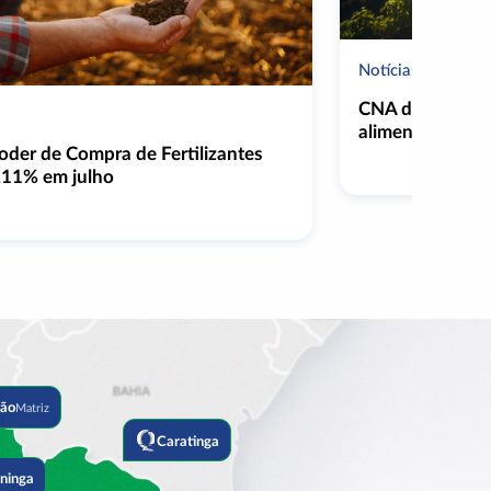
Notícias
CNA debate lide
alimentar mundi
oder de Compra de Fertilizantes
.11% em julho
lão
Matriz
Caratinga
ininga