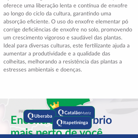
oferece uma liberação lenta e contínua de enxofre
ao longo do ciclo da cultura, garantindo uma
absorção eficiente. O uso do enxofre elementar pó
corrige deficiências de enxofre no solo, promovendo
um crescimento vigoroso e saudável das plantas.
Ideal para diversas culturas, este fertilizante ajuda a
aumentar a produtividade e a qualidade das
colheitas, melhorando a resistência das plantas a
estresses ambientais e doenças.
Catalão
Matriz
Encontre a
Equilíbrio
Uberaba
Itapetininga
mais perto de você