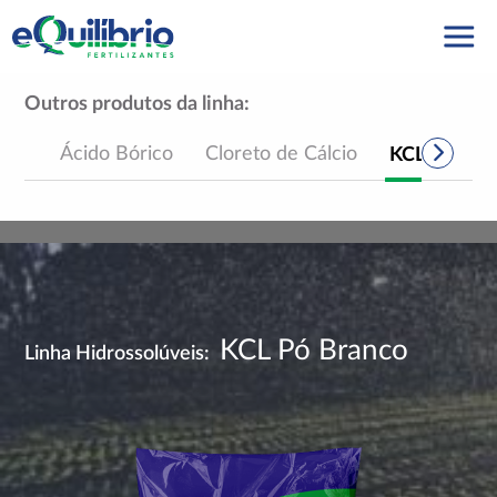
Outros produtos da linha:
Ácido Bórico
Cloreto de Cálcio
KCL Pó Bra
KCL Pó Branco
Linha Hidrossolúveis: