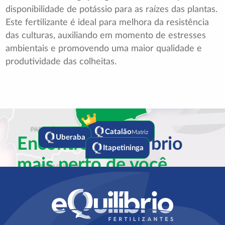
disponibilidade de potássio para as raízes das plantas.
Este fertilizante é ideal para melhora da resistência
das culturas, auxiliando em momento de estresses
ambientais e promovendo uma maior qualidade e
produtividade das colheitas.
Catalão
Matriz
Encontre a
Equilíbrio
Uberaba
Itapetininga
mais perto de você
Falar com especialista