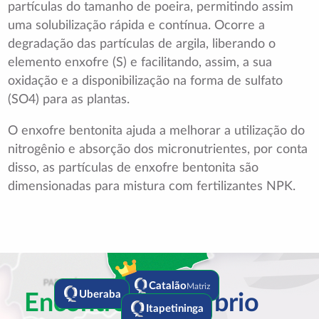
partículas do tamanho de poeira, permitindo assim
uma solubilização rápida e contínua. Ocorre a
degradação das partículas de argila, liberando o
elemento enxofre (S) e facilitando, assim, a sua
oxidação e a disponibilização na forma de sulfato
(SO4) para as plantas.
O enxofre bentonita ajuda a melhorar a utilização do
nitrogênio e absorção dos micronutrientes, por conta
disso, as partículas de enxofre bentonita são
dimensionadas para mistura com fertilizantes NPK.
Catalão
Matriz
Encontre a
Equilíbrio
Uberaba
Itapetininga