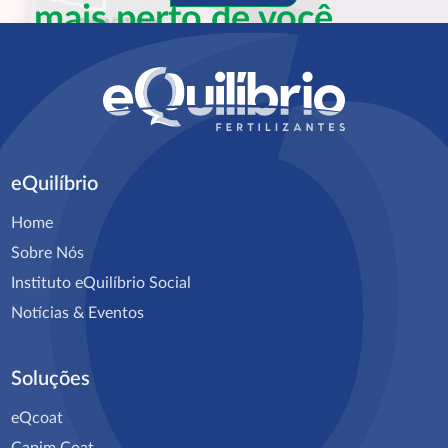
mais perto de você
Falar com especialista
eQuilíbrio
Home
Sobre Nós
Instituto eQuilíbrio Social
Notícias & Eventos
Soluções
eQcoat
Capim Coat